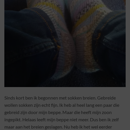
Sinds kort ben ik begonnen met sokken breien. Gebreide
wollen sokken zijn echt fijn. Ik heb al heel lang een paar die
gebreid zijn door mijn beppe. Maar die heeft mijn zoon
ingepikt. Helaas leeft mijn beppe niet meer. Dus ben ik zelf
maar aan het breien geslagen. Nu heb ik het wel eerder