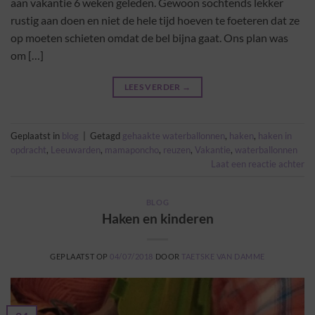
aan vakantie 6 weken geleden. Gewoon sochtends lekker
rustig aan doen en niet de hele tijd hoeven te foeteren dat ze
op moeten schieten omdat de bel bijna gaat. Ons plan was
om […]
LEES VERDER
→
Geplaatst in
blog
|
Getagd
gehaakte waterballonnen
,
haken
,
haken in
opdracht
,
Leeuwarden
,
mamaponcho
,
reuzen
,
Vakantie
,
waterballonnen
Laat een reactie achter
BLOG
Haken en kinderen
GEPLAATST OP
04/07/2018
DOOR
TAETSKE VAN DAMME