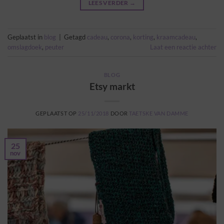
LEES VERDER
→
Geplaatst in
blog
|
Getagd
cadeau
,
corona
,
korting
,
kraamcadeau
,
omslagdoek
,
peuter
Laat een reactie achter
BLOG
Etsy markt
GEPLAATST OP
25/11/2018
DOOR
TAETSKE VAN DAMME
25
nov