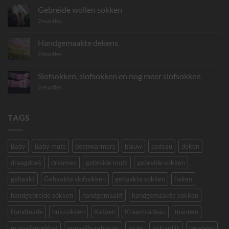
Gebreide
Gebreide wollen sokken
mini
sjaaltjes
op
2 reacties
Gebreide
wollen
sokken
Handgemaakte dekens
op
2 reacties
Handgemaakte
dekens
Slofsokken, slofsokken en nog meer slofsokken
op
2 reacties
Slofsokken,
slofsokken
en
nog
TAGS
meer
slofsokken
Baby
Baby muts
beenwarmers
blauw
cadeau
deken
draagdoek
dreumes
gebreide muts
gebreide sokken
gehaakt
Gehaakte slofsokken
gehaakte sokken
haken
handgebreide sokken
handgemaakt
handgemaakte sokken
Handmade
huissokken
Katoen
Kraamcadeau
mannen
musselburghhat
musselburghmuts
muts
natuurlijk
newborn