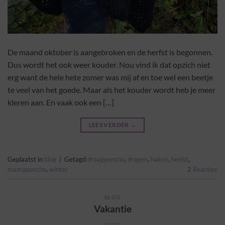
De maand oktober is aangebroken en de herfst is begonnen.
Dus wordt het ook weer kouder. Nou vind ik dat opzich niet
erg want de hele hete zomer was mij af en toe wel een beetje
te veel van het goede. Maar als het kouder wordt heb je meer
kleren aan. En vaak ook een […]
LEES VERDER
→
Geplaatst in
blog
|
Getagd
draagponcho
,
dragen
,
haken
,
herfst
,
mamaponcho
,
winter
2
Reacties
BLOG
Vakantie