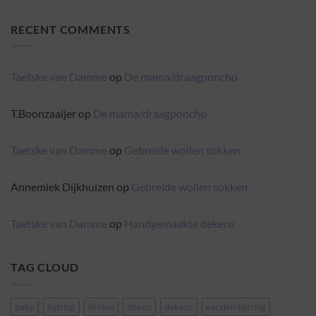
reacties
slofsokken
op
Corona
RECENT COMMENTS
tijden
Taetske van Damme
op
De mama/draagponcho
T.Boonzaaijer
op
De mama/draagponcho
Taetske van Damme
op
Gebreide wollen sokken
Annemiek Dijkhuizen
op
Gebreide wollen sokken
Taetske van Damme
op
Handgemaakte dekens
TAG CLOUD
baby
bijtring
Breien
deken
dekens
eenden bijtring