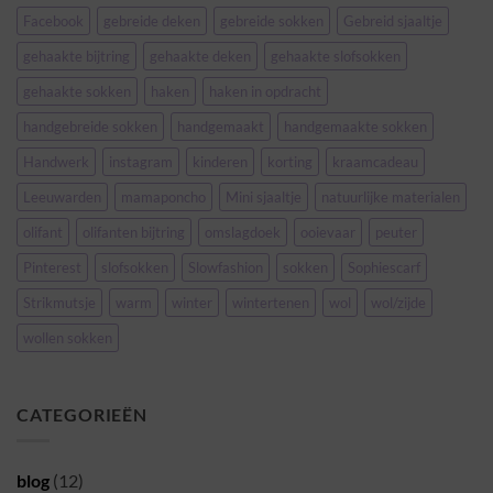
Facebook
gebreide deken
gebreide sokken
Gebreid sjaaltje
gehaakte bijtring
gehaakte deken
gehaakte slofsokken
gehaakte sokken
haken
haken in opdracht
handgebreide sokken
handgemaakt
handgemaakte sokken
Handwerk
instagram
kinderen
korting
kraamcadeau
Leeuwarden
mamaponcho
Mini sjaaltje
natuurlijke materialen
olifant
olifanten bijtring
omslagdoek
ooievaar
peuter
Pinterest
slofsokken
Slowfashion
sokken
Sophiescarf
Strikmutsje
warm
winter
wintertenen
wol
wol/zijde
wollen sokken
CATEGORIEËN
blog
(12)