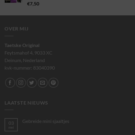
Gewaardeerd
€
7,50
2.00
uit 5
OVER MIJ
Taetske Original
Feytsmahof 4, 9033 XC
Deinum, Nederland
kvk-nummer: 83040390
LAATSTE NIEUWS
Gebreide mini sjaaltjes
03
mei
Geen
reacties
op