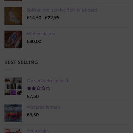
Sokken brei service flexibele boord
Prijsklasse:
€
14,50
-
€
22,95
€14,50
tot
Wollen deken
€22,95
€
80,00
BEST SELLING
Op verzoek gemaakt
Gewaardeerd
€
7,50
2.00
uit 5
Waterballonnen
€
8,50
Zeepzakjes