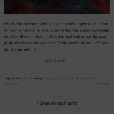
Wat is dat toch met baby’s en spelen met dingen die niet van
hun zijn. Onze kleine is net 1 geworden. Hij is zeer bewegelijk
en zit nooit een moment stil. Dat is heel leuk en aardig maar
ja hij wil ook overal aan zitten. En hij speelt ook het liefst met
dingen die niet […]
LEES VERDER
→
Geplaatst in
blog
|
Getagd
baby
,
broer
,
dreumes
,
haken
,
kinderen
,
spelen
,
zus
5
Reacties
BLOG
Haken in opdracht