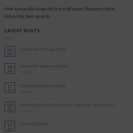
Hier kun je alle blogs die ik schrijf lezen. Reacties stel ik
natuurlijk zeer op prijs.
LATEST POSTS
Gebreide mini sjaaltjes
03
mei
Geen
reacties
op
Gebreide wollen sokken
24
Gebreide
mini
jan
op
2 reacties
sjaaltjes
Gebreide
wollen
sokken
Handgemaakte dekens
17
jan
op
2 reacties
Handgemaakte
dekens
Slofsokken, slofsokken en nog meer slofsokken
09
jan
op
2 reacties
Slofsokken,
slofsokken
en
Corona tijden
17
nog
apr
Geen
meer