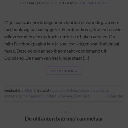
GEPLAATST OP
14/06/2018
DOOR
TAETSKE VAN DAMME
Mijn haakcarrière is begonnen doordat ik voor de grap een
facebookpagina had opgezet. Hierdoor kreeg ik af en toe van
wildvreemden een opdracht om iets te haken voor ze. Op
mijn Facebookpagina kun je sowieso volgen wat ik allemaal
maak. Deze ooievaar heb ik gemaakt voor iemand uit
Duitsland. De naam van het kindje staat […]
LEES VERDER
→
Geplaatst in
blog
|
Getagd
Facebook
,
haken
,
haken in opdracht
,
instagram
,
mamaponcho
,
olifant
,
ooievaar
,
Pinterest
8
Reacties
BLOG
De olifanten bijtring/ rammelaar