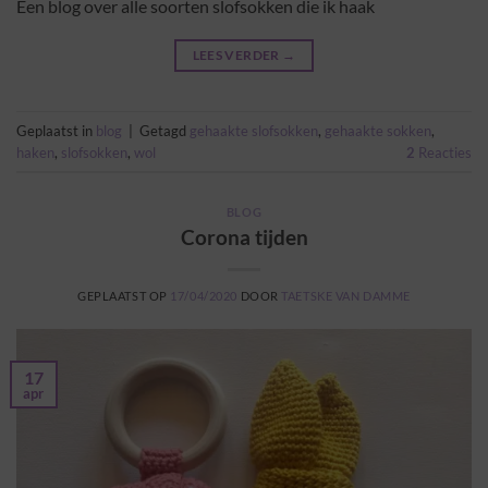
Een blog over alle soorten slofsokken die ik haak
LEES VERDER
→
Geplaatst in
blog
|
Getagd
gehaakte slofsokken
,
gehaakte sokken
,
haken
,
slofsokken
,
wol
2
Reacties
BLOG
Corona tijden
GEPLAATST OP
17/04/2020
DOOR
TAETSKE VAN DAMME
17
apr