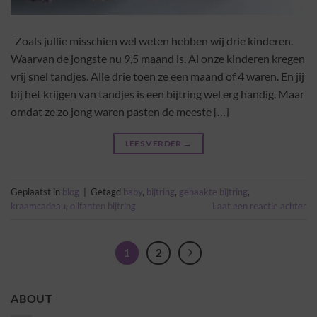
Zoals jullie misschien wel weten hebben wij drie kinderen.
Waarvan de jongste nu 9,5 maand is. Al onze kinderen kregen
vrij snel tandjes. Alle drie toen ze een maand of 4 waren. En jij
bij het krijgen van tandjes is een bijtring wel erg handig. Maar
omdat ze zo jong waren pasten de meeste […]
LEES VERDER
→
Geplaatst in
blog
|
Getagd
baby
,
bijtring
,
gehaakte bijtring
,
kraamcadeau
,
olifanten bijtring
Laat een reactie achter
1
2
ABOUT