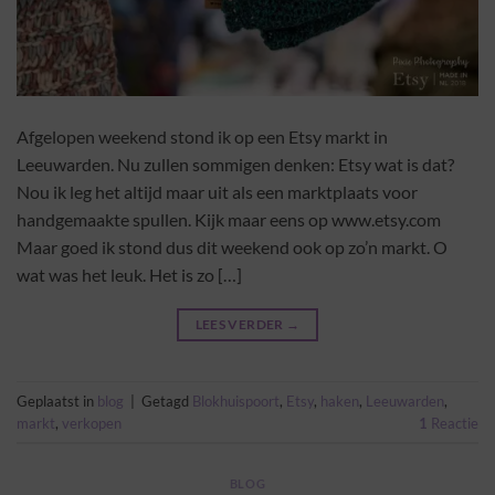
Afgelopen weekend stond ik op een Etsy markt in
Leeuwarden. Nu zullen sommigen denken: Etsy wat is dat?
Nou ik leg het altijd maar uit als een marktplaats voor
handgemaakte spullen. Kijk maar eens op www.etsy.com
Maar goed ik stond dus dit weekend ook op zo’n markt. O
wat was het leuk. Het is zo […]
LEES VERDER
→
Geplaatst in
blog
|
Getagd
Blokhuispoort
,
Etsy
,
haken
,
Leeuwarden
,
markt
,
verkopen
1
Reactie
BLOG