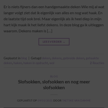
Er is niets fijners dan een handgemaakte deken Wie mij al wat
langer volgt ziet dat ik eigenlijk van alles en nog wat haak. En
de laatste tijd ook brei. Maar eigenlijk als ik heel diep in mijn
hart kijk maak ik het liefst dekens. In deze blog ga ik uitleggen
waarom. Dekens maken is […]
LEES VERDER
→
Geplaatst in
blog
|
Getagd
deken
,
dekens
,
gebreide deken
,
gehaakte
deken
,
haken
,
haken in opdracht
,
wol
2
Reacties
BLOG
Slofsokken, slofsokken en nog meer
slofsokken
GEPLAATST OP
09/01/2021
DOOR
TAETSKE VAN DAMME