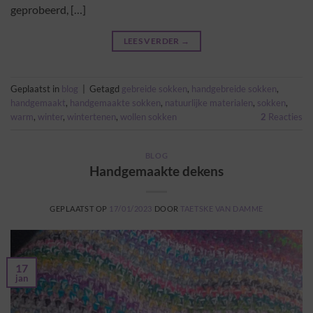
geprobeerd, […]
LEES VERDER
→
Geplaatst in
blog
|
Getagd
gebreide sokken
,
handgebreide sokken
,
handgemaakt
,
handgemaakte sokken
,
natuurlijke materialen
,
sokken
,
warm
,
winter
,
wintertenen
,
wollen sokken
2
Reacties
BLOG
Handgemaakte dekens
GEPLAATST OP
17/01/2023
DOOR
TAETSKE VAN DAMME
17
jan