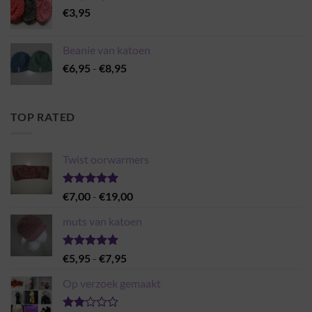
€
3,95
Beanie van katoen
Prijsklasse:
€
6,95
-
€
8,95
€6,95
tot
€8,95
TOP RATED
Twist oorwarmers
Gewaardeerd
Prijsklasse:
€
7,00
-
€
19,00
5.00
uit 5
€7,00
muts van katoen
tot
€19,00
Gewaardeerd
Prijsklasse:
€
5,95
-
€
7,95
5.00
uit 5
€5,95
Op verzoek gemaakt
tot
€7,95