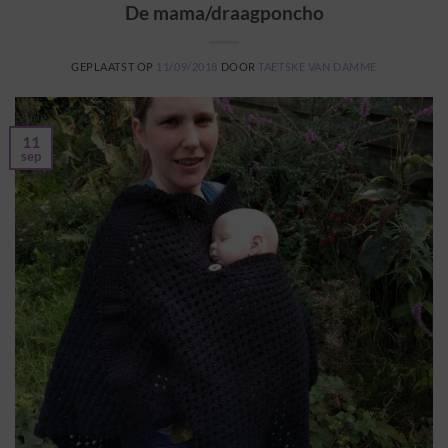
De mama/draagponcho
GEPLAATST OP
11/09/2018
DOOR
TAETSKE VAN DAMME
11
sep