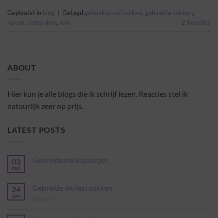
Geplaatst in
blog
|
Getagd
gehaakte slofsokken
,
gehaakte sokken
,
haken
,
slofsokken
,
wol
2
Reacties
ABOUT
Hier kun je alle blogs die ik schrijf lezen. Reacties stel ik
natuurlijk zeer op prijs.
LATEST POSTS
Gebreide mini sjaaltjes
03
mei
Geen
reacties
op
Gebreide wollen sokken
24
Gebreide
mini
jan
op
2 reacties
sjaaltjes
Gebreide
wollen
sokken