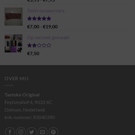
5.00
uit 5
€5,95
Twist oorwarmers
tot
€7,95
Gewaardeerd
Prijsklasse:
€
7,00
-
€
19,00
5.00
uit 5
€7,00
Op verzoek gemaakt
tot
€19,00
Gewaardeerd
€
7,50
2.00
uit 5
OVER MIJ
Taetske Original
Feytsmahof 4, 9033 XC
Deinum, Nederland
kvk-nummer: 83040390