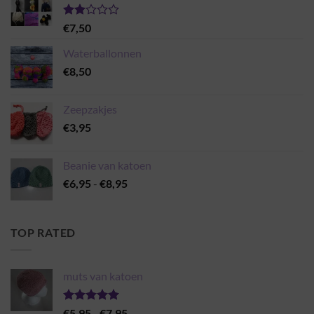
Gewaardeerd
€
7,50
2.00
uit 5
Waterballonnen
€
8,50
Zeepzakjes
€
3,95
Beanie van katoen
Prijsklasse:
€
6,95
-
€
8,95
€6,95
tot
€8,95
TOP RATED
muts van katoen
Gewaardeerd
Prijsklasse:
€
5,95
-
€
7,95