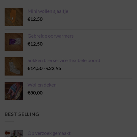
Mini wollen sjaaltje
€
12,50
Gebreide oorwarmers
€
12,50
Sokken brei service flexibele boord
Prijsklasse:
€
14,50
-
€
22,95
€14,50
tot
Wollen deken
€22,95
€
80,00
BEST SELLING
Op verzoek gemaakt