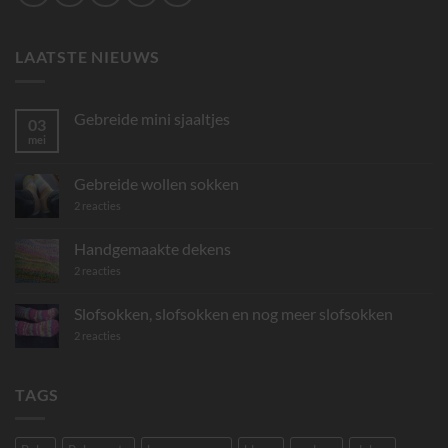
LAATSTE NIEUWS
Gebreide mini sjaaltjes
03
mei
Geen
reacties
op
Gebreide
Gebreide wollen sokken
mini
sjaaltjes
op
2 reacties
Gebreide
wollen
sokken
Handgemaakte dekens
op
2 reacties
Handgemaakte
dekens
Slofsokken, slofsokken en nog meer slofsokken
op
2 reacties
Slofsokken,
slofsokken
en
nog
TAGS
meer
slofsokken