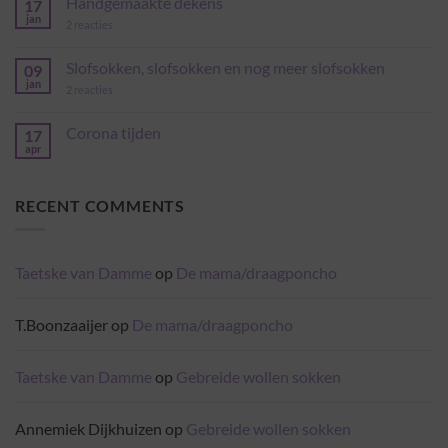
Handgemaakte dekens
17
jan
op
2 reacties
Handgemaakte
dekens
Slofsokken, slofsokken en nog meer slofsokken
09
jan
op
2 reacties
Slofsokken,
slofsokken
en
Corona tijden
17
nog
apr
Geen
meer
reacties
slofsokken
op
Corona
RECENT COMMENTS
tijden
Taetske van Damme
op
De mama/draagponcho
T.Boonzaaijer
op
De mama/draagponcho
Taetske van Damme
op
Gebreide wollen sokken
Annemiek Dijkhuizen
op
Gebreide wollen sokken