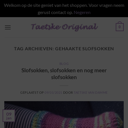
Welkom op de site geniet van het shoppen. Voor vragen neem
gerust contact op.
Negeren
Ga
0
naar
inhoud
TAG ARCHIEVEN:
GEHAAKTE SLOFSOKKEN
BLOG
Slofsokken, slofsokken en nog meer
slofsokken
GEPLAATST OP
09/01/2021
DOOR
TAETSKE VAN DAMME
09
jan