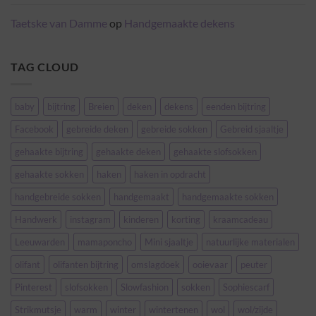
Taetske van Damme
op
Handgemaakte dekens
TAG CLOUD
baby
bijtring
Breien
deken
dekens
eenden bijtring
Facebook
gebreide deken
gebreide sokken
Gebreid sjaaltje
gehaakte bijtring
gehaakte deken
gehaakte slofsokken
gehaakte sokken
haken
haken in opdracht
handgebreide sokken
handgemaakt
handgemaakte sokken
Handwerk
instagram
kinderen
korting
kraamcadeau
Leeuwarden
mamaponcho
Mini sjaaltje
natuurlijke materialen
olifant
olifanten bijtring
omslagdoek
ooievaar
peuter
Pinterest
slofsokken
Slowfashion
sokken
Sophiescarf
Strikmutsje
warm
winter
wintertenen
wol
wol/zijde