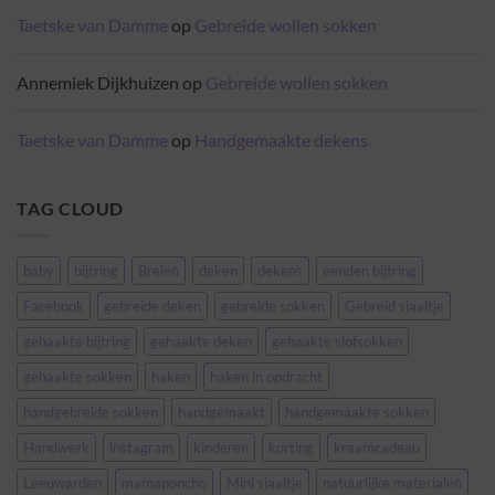
Taetske van Damme
op
Gebreide wollen sokken
Annemiek Dijkhuizen
op
Gebreide wollen sokken
Taetske van Damme
op
Handgemaakte dekens
TAG CLOUD
baby
bijtring
Breien
deken
dekens
eenden bijtring
Facebook
gebreide deken
gebreide sokken
Gebreid sjaaltje
gehaakte bijtring
gehaakte deken
gehaakte slofsokken
gehaakte sokken
haken
haken in opdracht
handgebreide sokken
handgemaakt
handgemaakte sokken
Handwerk
instagram
kinderen
korting
kraamcadeau
Leeuwarden
mamaponcho
Mini sjaaltje
natuurlijke materialen