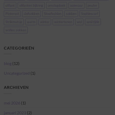
olifant
olifanten bijtring
omslagdoek
ooievaar
peuter
Pinterest
slofsokken
Slowfashion
sokken
Sophiescarf
Strikmutsje
warm
winter
wintertenen
wol
wol/zijde
wollen sokken
CATEGORIEËN
blog
(12)
Uncategorized
(1)
ARCHIEVEN
mei 2026
(1)
januari 2023
(2)