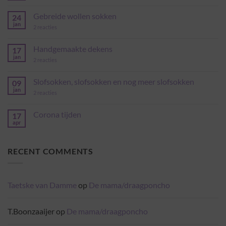
reacties
op
Gebreide wollen sokken
24
Gebreide
mini
jan
op
2 reacties
sjaaltjes
Gebreide
wollen
sokken
Handgemaakte dekens
17
jan
op
2 reacties
Handgemaakte
dekens
Slofsokken, slofsokken en nog meer slofsokken
09
jan
op
2 reacties
Slofsokken,
slofsokken
en
Corona tijden
17
nog
apr
Geen
meer
reacties
slofsokken
op
Corona
RECENT COMMENTS
tijden
Taetske van Damme
op
De mama/draagponcho
T.Boonzaaijer
op
De mama/draagponcho