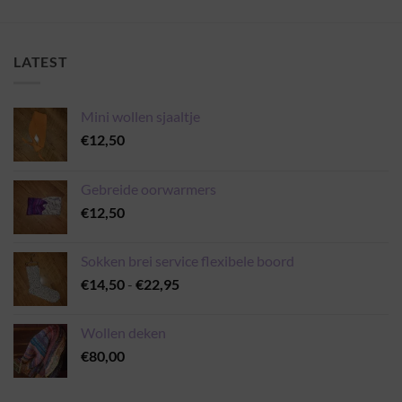
LATEST
Mini wollen sjaaltje
€
12,50
Gebreide oorwarmers
€
12,50
Sokken brei service flexibele boord
Prijsklasse:
€
14,50
-
€
22,95
€14,50
tot
Wollen deken
€22,95
€
80,00