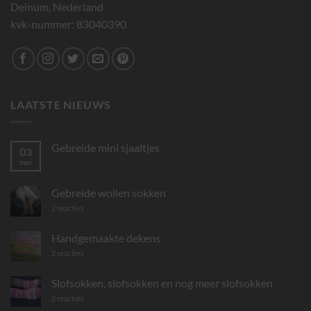
Deinum, Nederland
kvk-nummer: 83040390
LAATSTE NIEUWS
Gebreide mini sjaaltjes
03
mei
Geen
reacties
op
Gebreide
Gebreide wollen sokken
mini
sjaaltjes
op
2 reacties
Gebreide
wollen
sokken
Handgemaakte dekens
op
2 reacties
Handgemaakte
dekens
Slofsokken, slofsokken en nog meer slofsokken
op
2 reacties
Slofsokken,