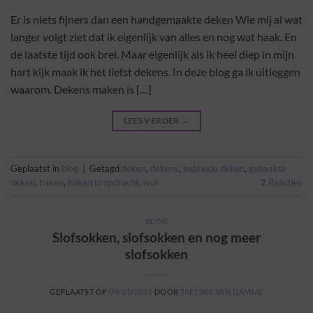
Er is niets fijners dan een handgemaakte deken Wie mij al wat
langer volgt ziet dat ik eigenlijk van alles en nog wat haak. En
de laatste tijd ook brei. Maar eigenlijk als ik heel diep in mijn
hart kijk maak ik het liefst dekens. In deze blog ga ik uitleggen
waarom. Dekens maken is […]
LEES VERDER
→
Geplaatst in
blog
|
Getagd
deken
,
dekens
,
gebreide deken
,
gehaakte
deken
,
haken
,
haken in opdracht
,
wol
2
Reacties
BLOG
Slofsokken, slofsokken en nog meer
slofsokken
GEPLAATST OP
09/01/2021
DOOR
TAETSKE VAN DAMME