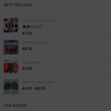
BEST SELLING
Op verzoek gemaakt
Gewaardeerd
€
7,50
2.00
uit 5
Waterballonnen
€
8,50
Zeepzakjes
€
3,95
Beanie van katoen
Prijsklasse:
€
6,95
-
€
8,95
€6,95
tot
€8,95
TOP RATED