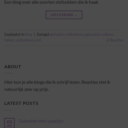
Een blog over alle soorten slofsokken die ik haak
LEES VERDER
→
Geplaatst in
blog
|
Getagd
gehaakte slofsokken
,
gehaakte sokken
,
haken
,
slofsokken
,
wol
2
Reacties
ABOUT
Hier kun je alle blogs die ik schrijf lezen. Reacties stel ik
natuurlijk zeer op prijs.
LATEST POSTS
Gebreide mini sjaaltjes
03
mei
Geen