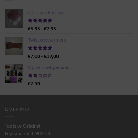
muts van katoen
Gewaardeerd
Prijsklasse:
€
5,95
-
€
7,95
5.00
uit 5
€5,95
Twist oorwarmers
tot
€7,95
Gewaardeerd
Prijsklasse:
€
7,00
-
€
19,00
5.00
uit 5
€7,00
Op verzoek gemaakt
tot
€19,00
Gewaardeerd
€
7,50
2.00
uit 5
OVER MIJ
Taetske Original
Feytsmahof 4, 9033 XC