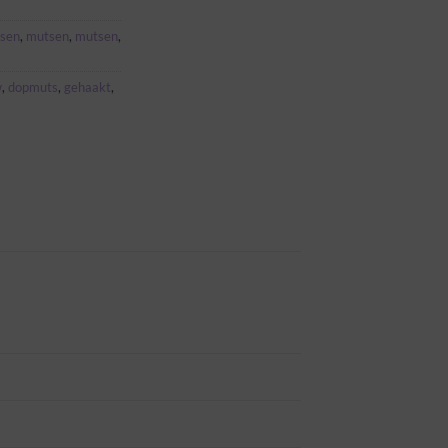
sen
,
mutsen
,
mutsen
,
w
,
dopmuts
,
gehaakt
,