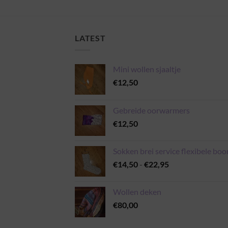
LATEST
Mini wollen sjaaltje
€
12,50
Gebreide oorwarmers
€
12,50
Sokken brei service flexibele boo
Prijsklasse:
€
14,50
-
€
22,95
€14,50
tot
Wollen deken
€22,95
€
80,00