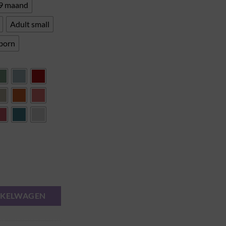
9 maand
Adult small
born
NKELWAGEN