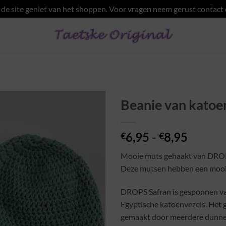
e site geniet van het shoppen. Voor vragen neem gerust contact
Beanie van katoe
Toevoegen
Prijskl
6,95
-
8,95
aan
€
€
wenslijst
€6,95
Mooie muts gehaakt van DROP
tot
Deze mutsen hebben een mooi
€8,95
DROPS Safran is gesponnen v
Egyptische katoenvezels. Het 
gemaakt door meerdere dunne