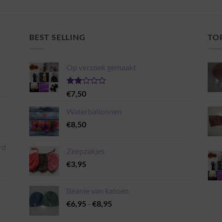
BEST SELLING
TO
Op verzoek gemaakt
Gewaardeerd
€
7,50
2.00
uit 5
Waterballonnen
€
8,50
rd
Zeepzakjes
€
3,95
Beanie van katoen
Prijsklasse:
€
6,95
-
€
8,95
€6,95