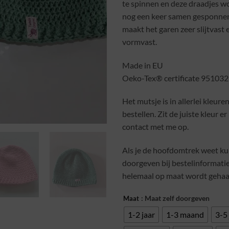
te spinnen en deze draadjes w
nog een keer samen gesponne
maakt het garen zeer slijtvast 
vormvast.
Made in EU
Oeko-Tex® certificate 951032
Het mutsje is in allerlei kleur
bestellen. Zit de juiste kleur e
contact met me op.
Als je de hoofdomtrek weet kun
doorgeven bij bestelinformati
helemaal op maat wordt gehaa
: Maat zelf doorgeven
Maat
1-2 jaar
1-3 maand
3-5 