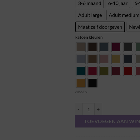
3-6 maand
6-10 jaar
6-
Adult large
Adult medium
Maat zelf doorgeven
New
katoen kleuren
WISSEN
Beanie van katoen aantal
TOEVOEGEN AAN WI