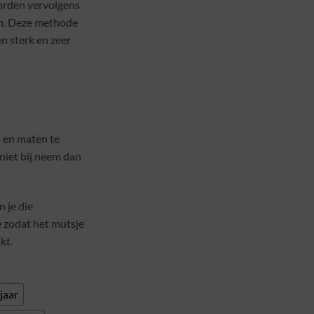
orden vervolgens
n. Deze methode
en sterk en zeer
en en maten te
r niet bij neem dan
 je die
e zodat het mutsje
kt.
jaar