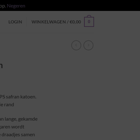
 op.
Negeren
0
LOGIN
WINKELWAGEN /
€
0,00
n
asse:
S safran katoen.
e rand
an lange, gekamde
garen wordt
 draadjes samen