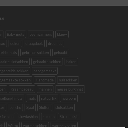
GS
y
Baby muts
beenwarmers
blauw
eau
deken
draagdoek
dreumes
reide muts
gebreide sokken
gehaakt
aakte slofsokken
gehaakte sokken
haken
dgebreide sokken
handgemaakt
dgemaakte sokken
Handmade
huissokken
oen
Kraamcadeau
mannen
musselburghhat
selburghmuts
muts
natuurlijk
newborn
ter
poncho
Sjaal
Sloffen
slofsokken
w fashion
slowfashion
sokken
Strikmutsje
ek
Warm
warme sokken
warme voeten