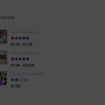
P RATED
muts van katoen
Gewaardeerd
Prijsklasse:
€
5,95
-
€
7,95
5.00
uit 5
€5,95
Twist oorwarmers
tot
€7,95
Gewaardeerd
Prijsklasse:
€
7,00
-
€
19,00
5.00
uit 5
€7,00
Op verzoek gemaakt
tot
€19,00
Gewaardeerd
€
7,50
2.00
uit 5