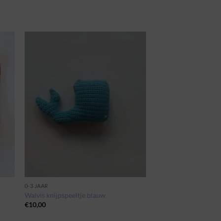
gen
Toevoegen
aan
st
wenslijst
0-3 JAAR
r
Walvis knijpspeeltje blauw
€
10,00