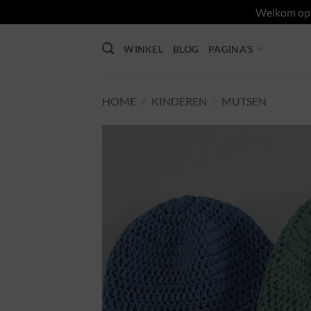
Welkom op d
Ga
WINKEL
BLOG
PAGINA’S
naar
inhoud
HOME
/
KINDEREN
/
MUTSEN