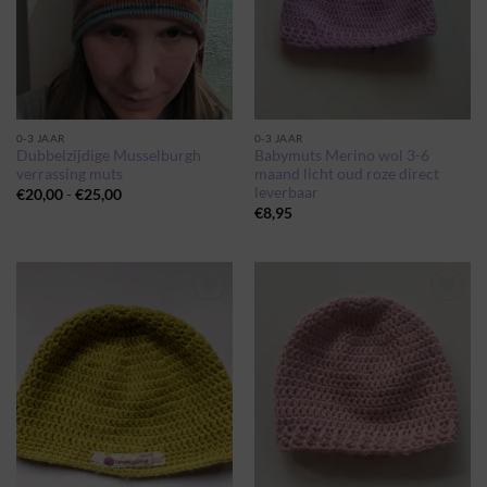
0-3 JAAR
0-3 JAAR
Dubbelzijdige Musselburgh
Babymuts Merino wol 3-6
verrassing muts
maand licht oud roze direct
leverbaar
Prijsklasse:
€
20,00
-
€
25,00
€20,00
€
8,95
tot
€25,00
Toevoegen
Toevoegen
aan
aan
wenslijst
wenslijst