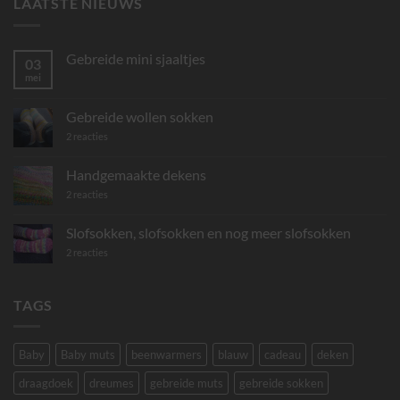
LAATSTE NIEUWS
Gebreide mini sjaaltjes
03
mei
Geen
reacties
op
Gebreide
Gebreide wollen sokken
mini
sjaaltjes
op
2 reacties
Gebreide
wollen
sokken
Handgemaakte dekens
op
2 reacties
Handgemaakte
dekens
Slofsokken, slofsokken en nog meer slofsokken
op
2 reacties
Slofsokken,
slofsokken
en
nog
TAGS
meer
slofsokken
Baby
Baby muts
beenwarmers
blauw
cadeau
deken
draagdoek
dreumes
gebreide muts
gebreide sokken