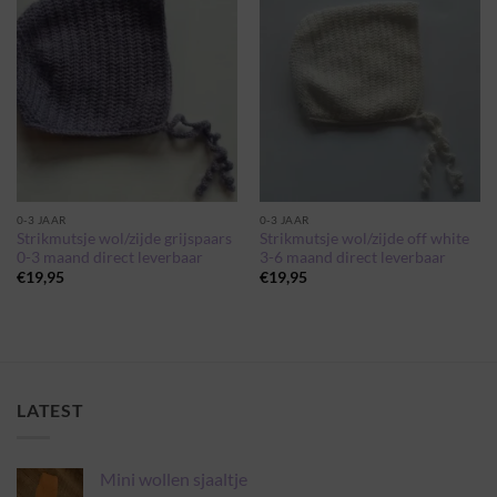
aan
aan
wenslijst
wenslijst
0-3 JAAR
0-3 JAAR
Strikmutsje wol/zijde grijspaars
Strikmutsje wol/zijde off white
0-3 maand direct leverbaar
3-6 maand direct leverbaar
€
19,95
€
19,95
LATEST
Mini wollen sjaaltje