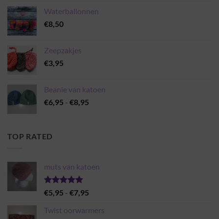
2.00
uit 5
Waterballonnen
€
8,50
Zeepzakjes
€
3,95
Beanie van katoen
Prijsklasse:
€
6,95
-
€
8,95
€6,95
tot
€8,95
TOP RATED
muts van katoen
Gewaardeerd
Prijsklasse:
€
5,95
-
€
7,95
5.00
uit 5
€5,95
Twist oorwarmers
tot