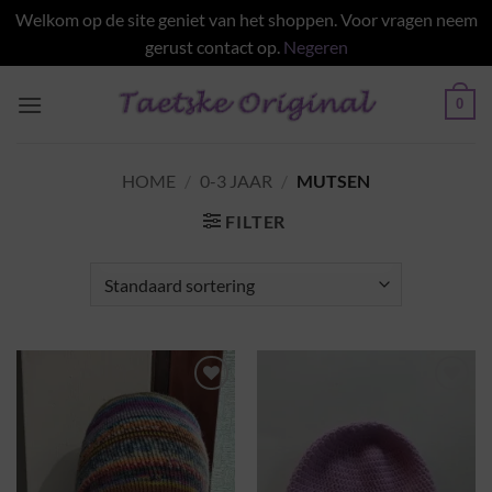
Welkom op de site geniet van het shoppen. Voor vragen neem
gerust contact op.
Negeren
Ga
0
naar
inhoud
HOME
/
0-3 JAAR
/
MUTSEN
FILTER
Toevoegen
Toevoegen
aan
aan
wenslijst
wenslijst