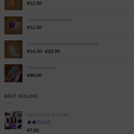
€
12,50
Gebreide oorwarmers
€
12,50
Sokken brei service flexibele boord
Prijsklasse:
€
14,50
-
€
22,95
€14,50
tot
Wollen deken
€22,95
€
80,00
BEST SELLING
Op verzoek gemaakt
Gewaardeerd
€
7,50