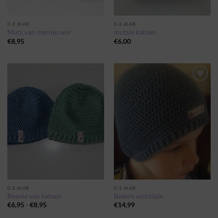
0-3 JAAR
0-3 JAAR
Muts van merino wol
mutsje katoen
€
8,95
€
6,00
Toevoegen
Toevoegen
aan
aan
wenslijst
wenslijst
0-3 JAAR
0-3 JAAR
Beanie van katoen
Beanie wol/zijde
Prijsklasse:
€
6,95
-
€
8,95
€
14,99
€6,95
tot