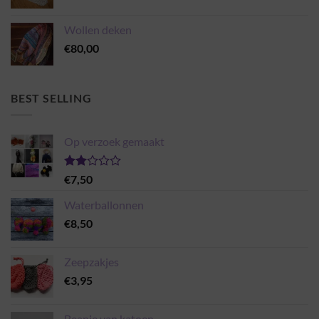
€14,50
tot
Wollen deken
€22,95
€
80,00
BEST SELLING
Op verzoek gemaakt
Gewaardeerd
€
7,50
2.00
uit 5
Waterballonnen
€
8,50
Zeepzakjes
€
3,95
Beanie van katoen