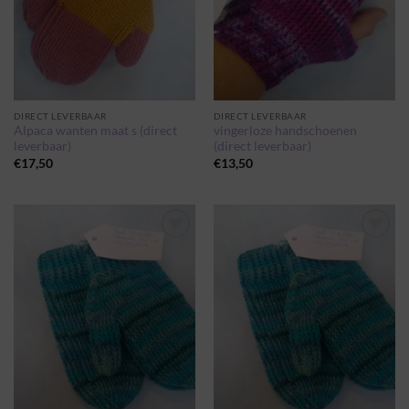
DIRECT LEVERBAAR
DIRECT LEVERBAAR
Alpaca wanten maat s (direct
vingerloze handschoenen
leverbaar)
(direct leverbaar)
€
17,50
€
13,50
Toevoegen
Toevoegen
aan
aan
wenslijst
wenslijst