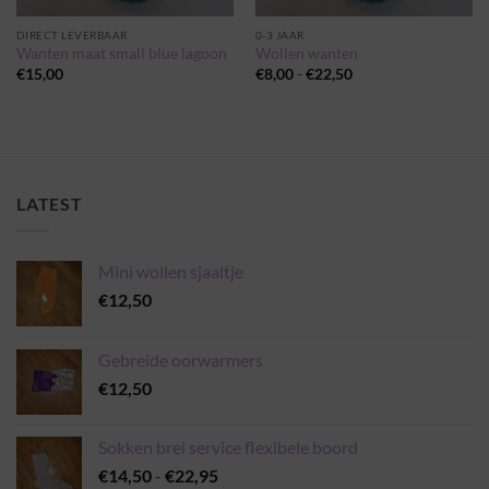
DIRECT LEVERBAAR
0-3 JAAR
Wanten maat small blue lagoon
Wollen wanten
Prijsklasse:
€
15,00
€
8,00
-
€
22,50
€8,00
tot
€22,50
LATEST
Mini wollen sjaaltje
€
12,50
Gebreide oorwarmers
€
12,50
Sokken brei service flexibele boord
Prijsklasse:
€
14,50
-
€
22,95