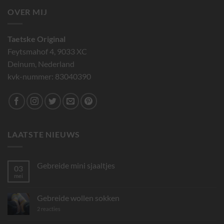
OVER MIJ
Taetske Original
Feytsmahof 4, 9033 XC
Deinum, Nederland
kvk-nummer: 83040390
LAATSTE NIEUWS
Gebreide mini sjaaltjes
03
mei
Geen
reacties
op
Gebreide
Gebreide wollen sokken
mini
sjaaltjes
op
2 reacties
Gebreide
wollen