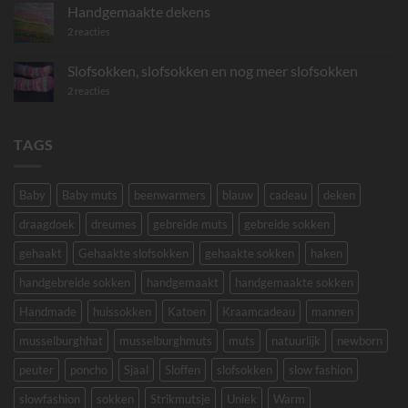
sokken
Handgemaakte dekens
op
2 reacties
Handgemaakte
dekens
Slofsokken, slofsokken en nog meer slofsokken
op
2 reacties
Slofsokken,
slofsokken
en
nog
TAGS
meer
slofsokken
Baby
Baby muts
beenwarmers
blauw
cadeau
deken
draagdoek
dreumes
gebreide muts
gebreide sokken
gehaakt
Gehaakte slofsokken
gehaakte sokken
haken
handgebreide sokken
handgemaakt
handgemaakte sokken
Handmade
huissokken
Katoen
Kraamcadeau
mannen
musselburghhat
musselburghmuts
muts
natuurlijk
newborn
peuter
poncho
Sjaal
Sloffen
slofsokken
slow fashion
slowfashion
sokken
Strikmutsje
Uniek
Warm