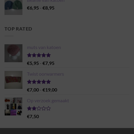
Prijsklasse:
€
6,95
-
€
8,95
€6,95
tot
€8,95
TOP RATED
muts van katoen
Gewaardeerd
Prijsklasse:
€
5,95
-
€
7,95
5.00
uit 5
€5,95
Twist oorwarmers
tot
€7,95
Gewaardeerd
Prijsklasse:
€
7,00
-
€
19,00
5.00
uit 5
€7,00
Op verzoek gemaakt
tot
€19,00
Gewaardeerd
€
7,50
2.00
uit 5