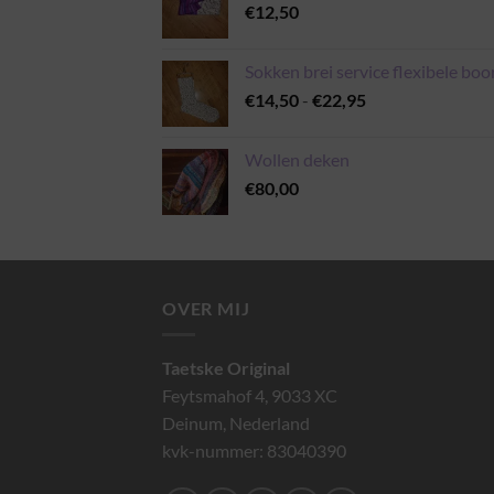
€
12,50
Sokken brei service flexibele boo
Prijsklasse:
€
14,50
-
€
22,95
€14,50
tot
Wollen deken
€22,95
€
80,00
OVER MIJ
Taetske Original
Feytsmahof 4, 9033 XC
Deinum, Nederland
kvk-nummer: 83040390