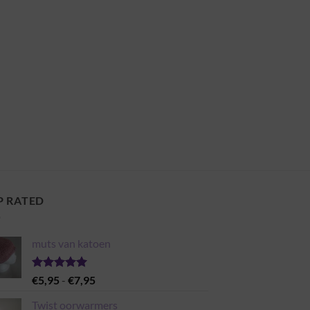
P RATED
muts van katoen
Gewaardeerd
Prijsklasse:
€
5,95
-
€
7,95
5.00
uit 5
€5,95
Twist oorwarmers
tot