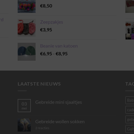
€
8,50
rd
Zeepzakjes
€
3,95
Beanie van katoen
Prijsklasse:
€
6,95
-
€
8,95
€6,95
tot
€8,95
LAATSTE NIEUWS
TA
Bab
Gebreide mini sjaaltjes
03
mei
Geen
cad
reacties
op
geb
Gebreide
Gebreide wollen sokken
mini
sjaaltjes
op
2 reacties
Geh
Gebreide