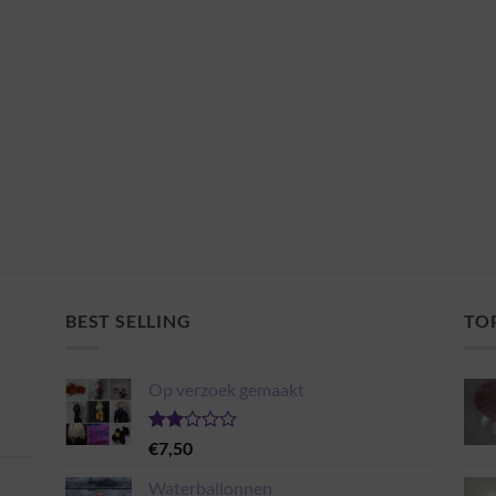
BEST SELLING
TO
Op verzoek gemaakt
Gewaardeerd
€
7,50
2.00
uit 5
Waterballonnen