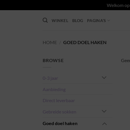
Welkom op d
Ga
WINKEL
BLOG
PAGINA’S
naar
inhoud
HOME
/
GOED DOEL HAKEN
BROWSE
Geen
0-3 jaar
Aanbieding
Direct leverbaar
Gebreide sokken
Goed doel haken