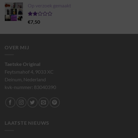
€7,00
Op verzoek gemaakt
tot
€19,00
Gewaardeerd
€
7,50
2.00
uit 5
OVER MIJ
Taetske Original
Feytsmahof 4, 9033 XC
Deinum, Nederland
kvk-nummer: 83040390
LAATSTE NIEUWS