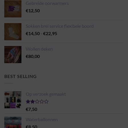
Gebreide oorwarmers
€
12,50
Sokken brei service flexibele boord
Prijsklasse:
€
14,50
-
€
22,95
€14,50
tot
Wollen deken
€22,95
€
80,00
BEST SELLING
Op verzoek gemaakt
Gewaardeerd
€
7,50
2.00
uit 5
Waterballonnen
€
8,50