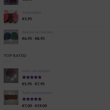
Zeepzakjes
€
3,95
Beanie van katoen
Prijsklasse:
€
6,95
-
€
8,95
€6,95
tot
€8,95
TOP RATED
muts van katoen
Gewaardeerd
Prijsklasse:
€
5,95
-
€
7,95
5.00
uit 5
€5,95
Twist oorwarmers
tot
€7,95
Gewaardeerd
Prijsklasse:
€
7,00
-
€
19,00
5.00
uit 5