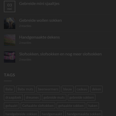
Gebreide mini sjaaltjes
03
mei
Geen
reacties
op
Gebreide
Gebreide wollen sokken
mini
sjaaltjes
op
2 reacties
Gebreide
wollen
sokken
Handgemaakte dekens
op
2 reacties
Handgemaakte
dekens
Slofsokken, slofsokken en nog meer slofsokken
op
2 reacties
Slofsokken,
slofsokken
en
nog
TAGS
meer
slofsokken
Baby
Baby muts
beenwarmers
blauw
cadeau
deken
draagdoek
dreumes
gebreide muts
gebreide sokken
gehaakt
Gehaakte slofsokken
gehaakte sokken
haken
handgebreide sokken
handgemaakt
handgemaakte sokken