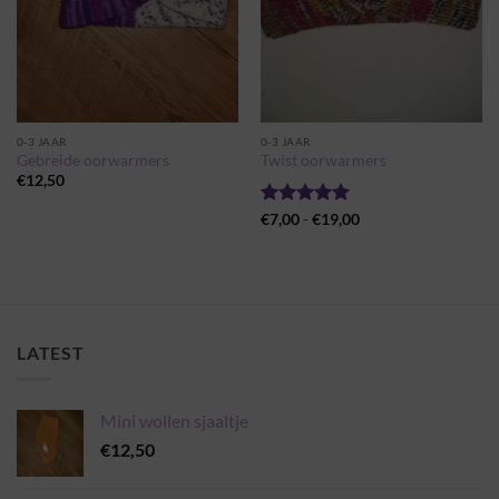
0-3 JAAR
0-3 JAAR
Gebreide oorwarmers
Twist oorwarmers
€
12,50
Gewaardeerd
Prijsklasse:
€
7,00
-
€
19,00
€7,00
5
uit 5
tot
€19,00
LATEST
Mini wollen sjaaltje
€
12,50