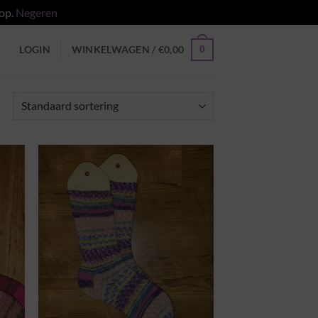
 op.
Negeren
0
LOGIN
WINKELWAGEN /
€
0,00
egen
Toevoegen
n
aan
jst
wenslijst