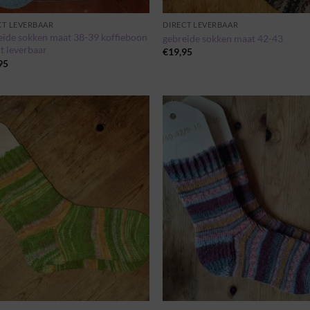
CT LEVERBAAR
DIRECT LEVERBAAR
eide sokken maat 38-39 koffieboon
gebreide sokken maat 42-43
t leverbaar
€
19,95
95
Toevoegen
Toevo
aan
aa
wenslijst
wensli