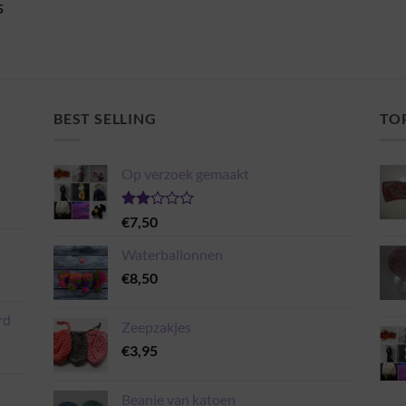
5
BEST SELLING
TO
Op verzoek gemaakt
Gewaardeerd
€
7,50
2.00
uit 5
Waterballonnen
€
8,50
rd
Zeepzakjes
€
3,95
Beanie van katoen