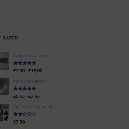
P RATED
Twist oorwarmers
Gewaardeerd
Prijsklasse:
€
7,00
-
€
19,00
5.00
uit 5
€7,00
muts van katoen
tot
€19,00
Gewaardeerd
Prijsklasse:
€
5,95
-
€
7,95
5.00
uit 5
€5,95
Op verzoek gemaakt
tot
€7,95
Gewaardeerd
€
7,50
2.00