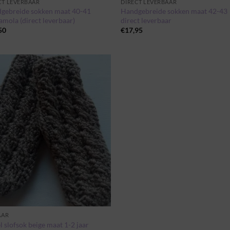
CT LEVERBAAR
DIRECT LEVERBAAR
gebreide sokken maat 40-41
Handgebreide sokken maat 42-43
amola (direct leverbaar)
direct leverbaar
50
€
17,95
Toevoegen
aan
wenslijst
AAR
 slofsok beige maat 1-2 jaar