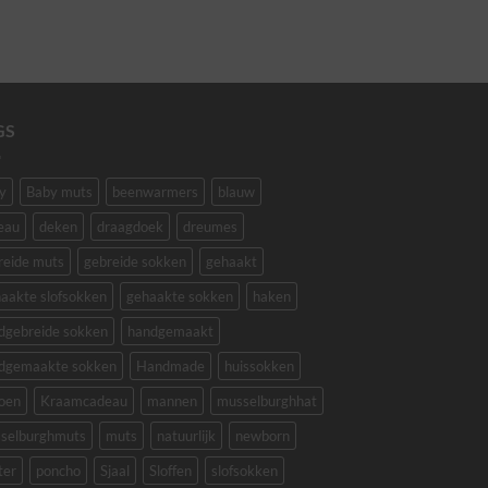
uit 5
GS
y
Baby muts
beenwarmers
blauw
eau
deken
draagdoek
dreumes
reide muts
gebreide sokken
gehaakt
aakte slofsokken
gehaakte sokken
haken
dgebreide sokken
handgemaakt
dgemaakte sokken
Handmade
huissokken
oen
Kraamcadeau
mannen
musselburghhat
selburghmuts
muts
natuurlijk
newborn
ter
poncho
Sjaal
Sloffen
slofsokken