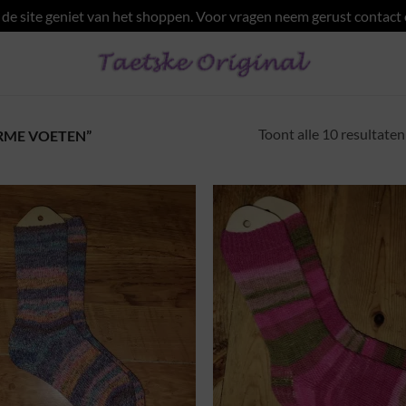
e site geniet van het shoppen. Voor vragen neem gerust contact
Toont alle 10 resultaten
ME VOETEN”
Toevoegen
Toevo
aan
aa
wenslijst
wensli