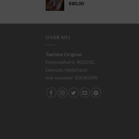
€
80,00
OVER MIJ
Taetske Original
Feytsmahof 4, 9033 XC
Deinum, Nederland
kvk-nummer: 83040390