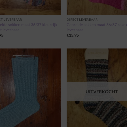
CT LEVERBAAR
DIRECT LEVERBAAR
eide sokken maat 36/37 kleurrijk
Gebreide sokken maat 36/37 roze 
t leverbaar
leverbaar
95
€
15,95
Toevoegen
Toevo
aan
aa
wenslijst
wensli
UITVERKOCHT