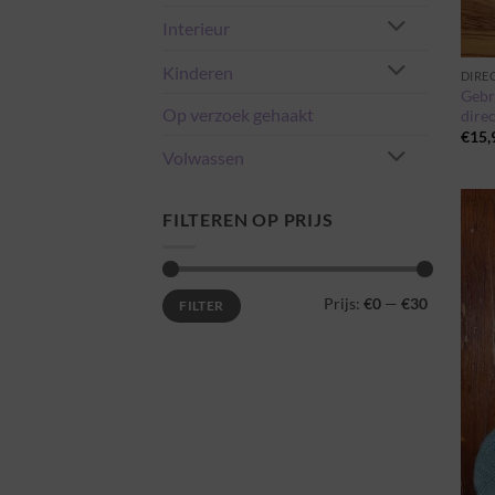
Interieur
Kinderen
DIRE
Gebr
Op verzoek gehaakt
direc
€
15,
Volwassen
FILTEREN OP PRIJS
Min.
Max.
Prijs:
€0
—
€30
FILTER
prijs
prijs