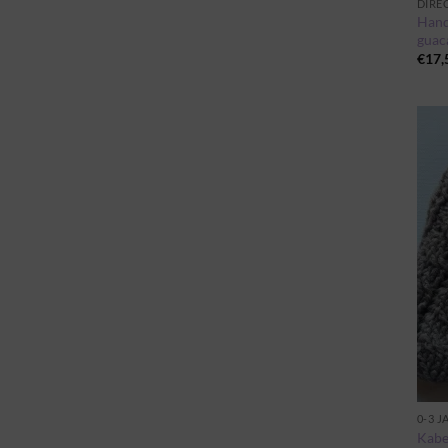
DIRE
Hand
guac
€
17,
0-3 J
Kabel