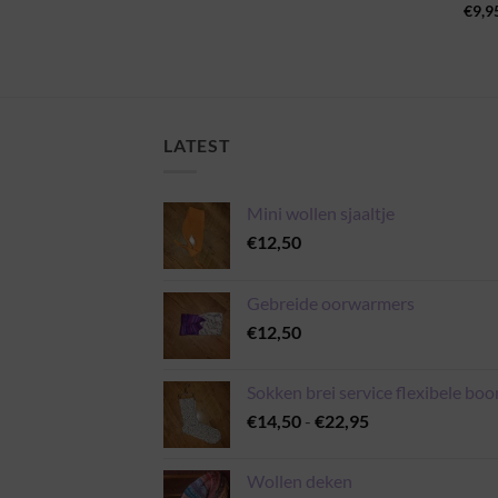
€
9,9
LATEST
Mini wollen sjaaltje
€
12,50
Gebreide oorwarmers
€
12,50
Sokken brei service flexibele boo
Prijsklasse:
€
14,50
-
€
22,95
€14,50
tot
Wollen deken
€22,95