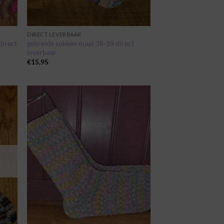
DIRECT LEVERBAAR
direct
gebreide sokken maat 38-39 direct
leverbaar
€
15,95
egen
Toevoegen
n
aan
jst
wenslijst