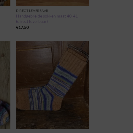
DIRECT LEVERBAAR
Handgebreide sokken maat 40-41
(direct leverbaar)
€
17,50
egen
Toevoegen
n
aan
jst
wenslijst