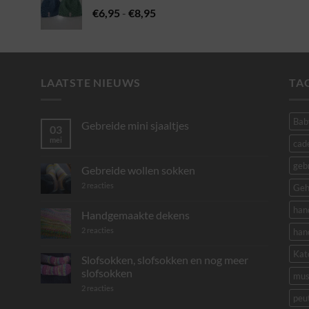
Prijsklasse:
€
6,95
-
€
8,95
€6,95
tot
€8,95
LAATSTE NIEUWS
TA
Bab
Gebreide mini sjaaltjes
03
mei
Geen
cad
reacties
op
geb
Gebreide
Gebreide wollen sokken
mini
sjaaltjes
op
2 reacties
Geh
Gebreide
wollen
han
sokken
Handgemaakte dekens
op
2 reacties
han
Handgemaakte
dekens
Kat
Slofsokken, slofsokken en nog meer
slofsokken
mus
op
2 reacties
Slofsokken,
peu
slofsokken