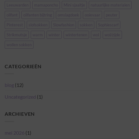
Leeuwarden
mamaponcho
Mini sjaaltje
natuurlijke materialen
olifant
olifanten bijtring
omslagdoek
ooievaar
peuter
Pinterest
slofsokken
Slowfashion
sokken
Sophiescarf
Strikmutsje
warm
winter
wintertenen
wol
wol/zijde
wollen sokken
CATEGORIEËN
blog
(12)
Uncategorized
(1)
ARCHIEVEN
mei 2026
(1)