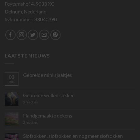
Feytsmahof 4, 9033 XC
Deinum, Nederland
kvk-nummer: 83040390
LAATSTE NIEUWS
Gebreide mini sjaaltjes
03
mei
Geen
reacties
op
Gebreide
Gebreide wollen sokken
mini
sjaaltjes
op
2 reacties
Gebreide
wollen
sokken
Handgemaakte dekens
op
2 reacties
Handgemaakte
dekens
Slofsokken, slofsokken en nog meer slofsokken