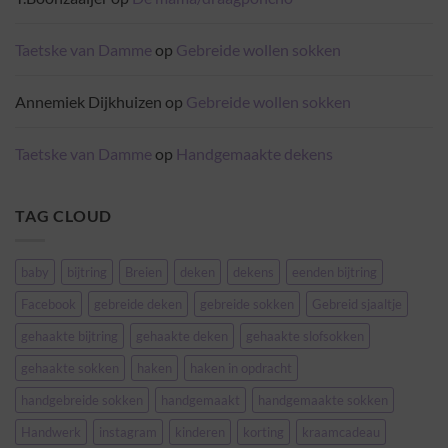
Taetske van Damme
op
Gebreide wollen sokken
Annemiek Dijkhuizen
op
Gebreide wollen sokken
Taetske van Damme
op
Handgemaakte dekens
TAG CLOUD
baby
bijtring
Breien
deken
dekens
eenden bijtring
Facebook
gebreide deken
gebreide sokken
Gebreid sjaaltje
gehaakte bijtring
gehaakte deken
gehaakte slofsokken
gehaakte sokken
haken
haken in opdracht
handgebreide sokken
handgemaakt
handgemaakte sokken
Handwerk
instagram
kinderen
korting
kraamcadeau