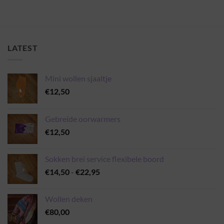
LATEST
Mini wollen sjaaltje
€
12,50
Gebreide oorwarmers
€
12,50
Sokken brei service flexibele boord
Prijsklasse:
€
14,50
-
€
22,95
€14,50
tot
Wollen deken
€22,95
€
80,00