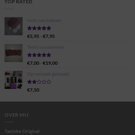
TOP RATED
muts van katoen
Gewaardeerd
Prijsklasse:
€
5,95
-
€
7,95
5.00
uit 5
€5,95
Twist oorwarmers
tot
€7,95
Gewaardeerd
Prijsklasse:
€
7,00
-
€
19,00
5.00
uit 5
€7,00
Op verzoek gemaakt
tot
€19,00
Gewaardeerd
€
7,50
2.00
uit 5
OVER MIJ
Taetske Original