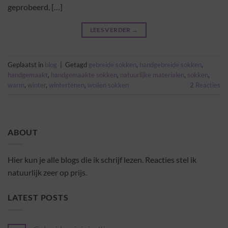
geprobeerd, […]
LEES VERDER
→
Geplaatst in
blog
|
Getagd
gebreide sokken
,
handgebreide sokken
,
handgemaakt
,
handgemaakte sokken
,
natuurlijke materialen
,
sokken
,
warm
,
winter
,
wintertenen
,
wollen sokken
2
Reacties
ABOUT
Hier kun je alle blogs die ik schrijf lezen. Reacties stel ik
natuurlijk zeer op prijs.
LATEST POSTS