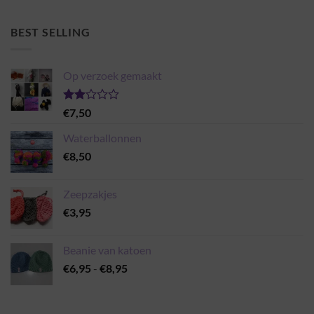
BEST SELLING
Op verzoek gemaakt
Gewaardeerd
€
7,50
2.00
uit 5
Waterballonnen
€
8,50
Zeepzakjes
€
3,95
Beanie van katoen
Prijsklasse:
€
6,95
-
€
8,95
€6,95
tot
€8,95