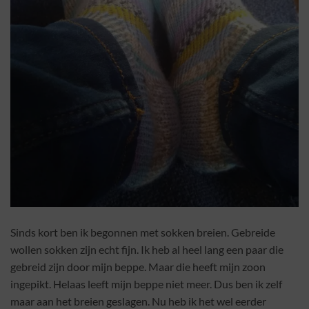
Sinds kort ben ik begonnen met sokken breien. Gebreide
wollen sokken zijn echt fijn. Ik heb al heel lang een paar die
gebreid zijn door mijn beppe. Maar die heeft mijn zoon
ingepikt. Helaas leeft mijn beppe niet meer. Dus ben ik zelf
maar aan het breien geslagen. Nu heb ik het wel eerder