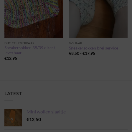
DIRECT LEVERBAAR
0-3 JAAR
Sneakersokken 38/39 direct
Sneakersokken brei service
leverbaar
Prijsklasse:
€
8,50
-
€
17,95
€8,50
€
12,95
tot
€17,95
LATEST
Mini wollen sjaaltje
€
12,50