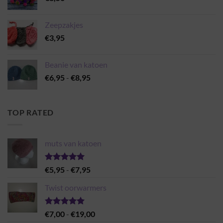
Zeepzakjes
€
3,95
Beanie van katoen
Prijsklasse:
€
6,95
-
€
8,95
€6,95
tot
€8,95
TOP RATED
muts van katoen
Gewaardeerd
Prijsklasse:
€
5,95
-
€
7,95
5.00
uit 5
€5,95
Twist oorwarmers
tot
€7,95
Gewaardeerd
Prijsklasse:
€
7,00
-
€
19,00
5.00
uit 5