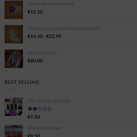
Gebreide oorwarmers
€
12,50
Sokken brei service flexibele boord
Prijsklasse:
€
14,50
-
€
22,95
€14,50
tot
Wollen deken
€22,95
€
80,00
BEST SELLING
Op verzoek gemaakt
Gewaardeerd
€
7,50
2.00
uit 5
Waterballonnen
€
8,50