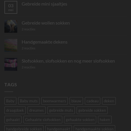
Gebreide mini sjaaltjes
03
mei
Geen
reacties
op
Gebreide
Gebreide wollen sokken
mini
sjaaltjes
op
2 reacties
Gebreide
wollen
sokken
Handgemaakte dekens
op
2 reacties
Handgemaakte
dekens
Slofsokken, slofsokken en nog meer slofsokken
op
2 reacties
Slofsokken,
slofsokken
en
nog
TAGS
meer
slofsokken
Baby
Baby muts
beenwarmers
blauw
cadeau
deken
draagdoek
dreumes
gebreide muts
gebreide sokken
gehaakt
Gehaakte slofsokken
gehaakte sokken
haken
handgebreide sokken
handgemaakt
handgemaakte sokken