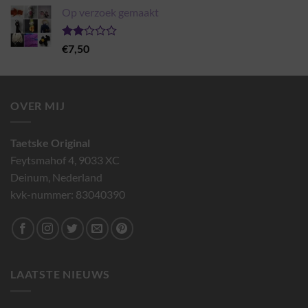
€7,00
Op verzoek gemaakt
tot
€19,00
Gewaardeerd
€
7,50
2.00
uit 5
OVER MIJ
Taetske Original
Feytsmahof 4, 9033 XC
Deinum, Nederland
kvk-nummer: 83040390
LAATSTE NIEUWS