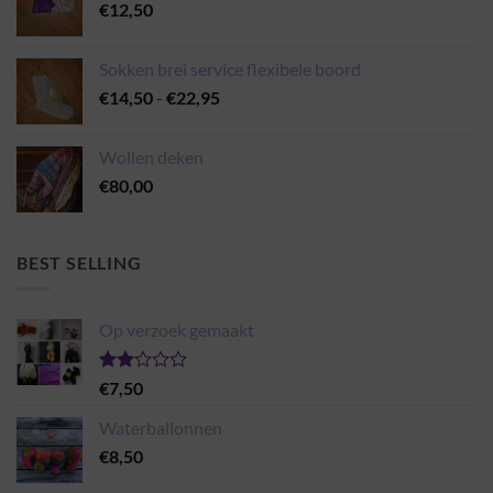
€
12,50
Sokken brei service flexibele boord
Prijsklasse:
€
14,50
-
€
22,95
€14,50
tot
Wollen deken
€22,95
€
80,00
BEST SELLING
Op verzoek gemaakt
Gewaardeerd
€
7,50
2.00
uit 5
Waterballonnen
€
8,50