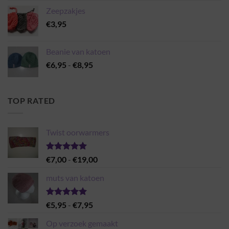
Zeepzakjes
€
3,95
Beanie van katoen
Prijsklasse:
€
6,95
-
€
8,95
€6,95
tot
€8,95
TOP RATED
Twist oorwarmers
Gewaardeerd
Prijsklasse:
€
7,00
-
€
19,00
5.00
uit 5
€7,00
muts van katoen
tot
€19,00
Gewaardeerd
Prijsklasse:
€
5,95
-
€
7,95
5.00
uit 5
€5,95
Op verzoek gemaakt
tot