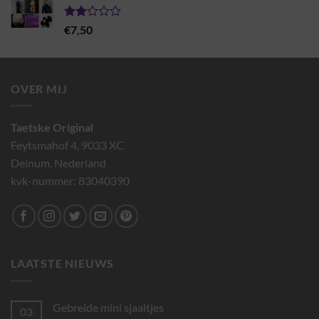
€7,95
Gewaardeerd
€
7,50
2.00
uit 5
OVER MIJ
Taetske Original
Feytsmahof 4, 9033 XC
Deinum, Nederland
kvk-nummer: 83040390
LAATSTE NIEUWS
Gebreide mini sjaaltjes
03