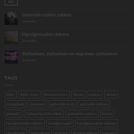
mei
Geen
reacties
op
Gebreide
Gebreide wollen sokken
mini
sjaaltjes
op
2 reacties
Gebreide
wollen
sokken
Handgemaakte dekens
op
2 reacties
Handgemaakte
dekens
Slofsokken, slofsokken en nog meer slofsokken
op
2 reacties
Slofsokken,
slofsokken
en
nog
TAGS
meer
slofsokken
Baby
Baby muts
beenwarmers
blauw
cadeau
deken
draagdoek
dreumes
gebreide muts
gebreide sokken
gehaakt
Gehaakte slofsokken
gehaakte sokken
haken
handgebreide sokken
handgemaakt
handgemaakte sokken
Handmade
huissokken
Katoen
Kraamcadeau
mannen