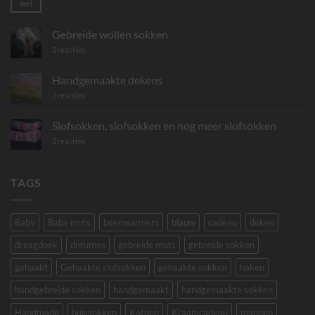
mei
Geen
reacties
op
Gebreide
Gebreide wollen sokken
mini
sjaaltjes
op
2 reacties
Gebreide
wollen
sokken
Handgemaakte dekens
op
2 reacties
Handgemaakte
dekens
Slofsokken, slofsokken en nog meer slofsokken
op
2 reacties
Slofsokken,
slofsokken
en
nog
TAGS
meer
slofsokken
Baby
Baby muts
beenwarmers
blauw
cadeau
deken
draagdoek
dreumes
gebreide muts
gebreide sokken
gehaakt
Gehaakte slofsokken
gehaakte sokken
haken
handgebreide sokken
handgemaakt
handgemaakte sokken
Handmade
huissokken
Katoen
Kraamcadeau
mannen