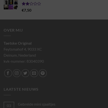
€19,00
Gewaardeerd
€
7,50
2.00
uit 5
OVER MIJ
Taetske Original
Feytsmahof 4, 9033 XC
Deinum, Nederland
kvk-nummer: 83040390
LAATSTE NIEUWS
Gebreide mini sjaaltjes
03