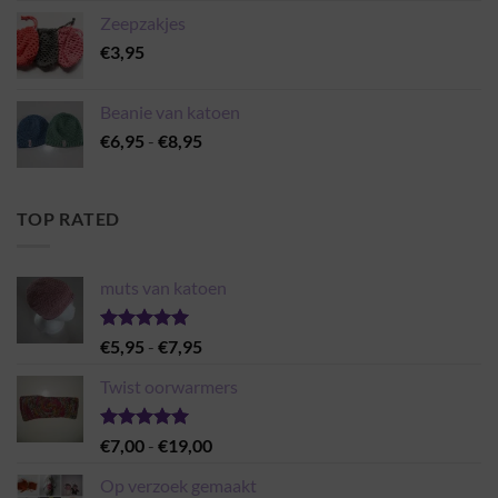
Zeepzakjes
€
3,95
Beanie van katoen
Prijsklasse:
€
6,95
-
€
8,95
€6,95
tot
€8,95
TOP RATED
muts van katoen
Gewaardeerd
Prijsklasse:
€
5,95
-
€
7,95
5.00
uit 5
€5,95
Twist oorwarmers
tot
€7,95
Gewaardeerd
Prijsklasse:
€
7,00
-
€
19,00
5.00
uit 5
€7,00
Op verzoek gemaakt
tot