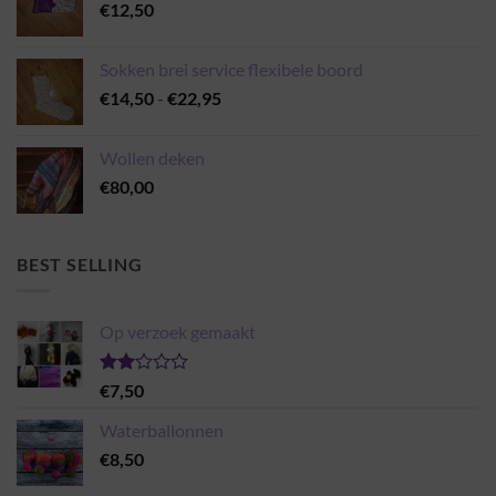
€
12,50
Sokken brei service flexibele boord
Prijsklasse:
€
14,50
-
€
22,95
€14,50
tot
Wollen deken
€22,95
€
80,00
BEST SELLING
Op verzoek gemaakt
Gewaardeerd
€
7,50
2.00
uit 5
Waterballonnen
€
8,50