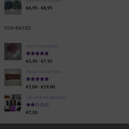
Beanie van katoen
Prijsklasse:
€
6,95
-
€
8,95
€6,95
tot
€8,95
TOP RATED
muts van katoen
Gewaardeerd
Prijsklasse:
€
5,95
-
€
7,95
5.00
uit 5
€5,95
Twist oorwarmers
tot
€7,95
Gewaardeerd
Prijsklasse:
€
7,00
-
€
19,00
5.00
uit 5
€7,00
Op verzoek gemaakt
tot
€19,00
Gewaardeerd
€
7,50
2.00
uit 5