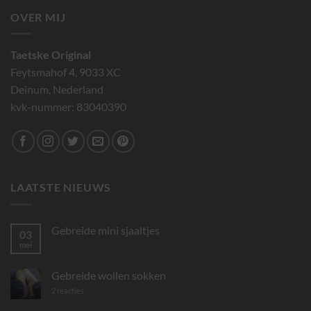
OVER MIJ
Taetske Original
Feytsmahof 4, 9033 XC
Deinum, Nederland
kvk-nummer: 83040390
LAATSTE NIEUWS
Gebreide mini sjaaltjes
03
mei
Geen
reacties
op
Gebreide
Gebreide wollen sokken
mini
sjaaltjes
op
2 reacties
Gebreide
wollen