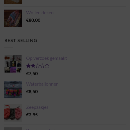
€14,50
tot
Wollen deken
€22,95
€
80,00
BEST SELLING
Op verzoek gemaakt
Gewaardeerd
€
7,50
2.00
uit 5
Waterballonnen
€
8,50
Zeepzakjes
€
3,95