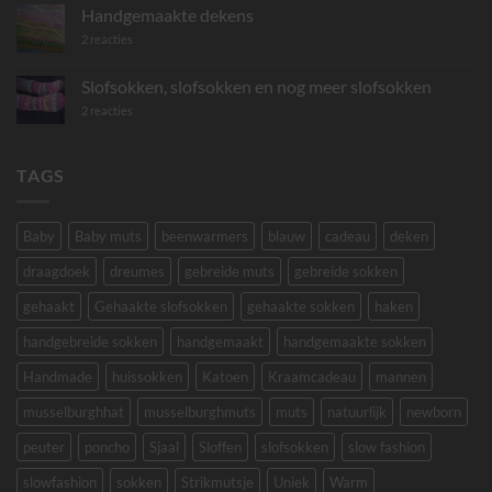
sokken
Handgemaakte dekens
op
2 reacties
Handgemaakte
dekens
Slofsokken, slofsokken en nog meer slofsokken
op
2 reacties
Slofsokken,
slofsokken
en
nog
TAGS
meer
slofsokken
Baby
Baby muts
beenwarmers
blauw
cadeau
deken
draagdoek
dreumes
gebreide muts
gebreide sokken
gehaakt
Gehaakte slofsokken
gehaakte sokken
haken
handgebreide sokken
handgemaakt
handgemaakte sokken
Handmade
huissokken
Katoen
Kraamcadeau
mannen
musselburghhat
musselburghmuts
muts
natuurlijk
newborn
peuter
poncho
Sjaal
Sloffen
slofsokken
slow fashion
slowfashion
sokken
Strikmutsje
Uniek
Warm