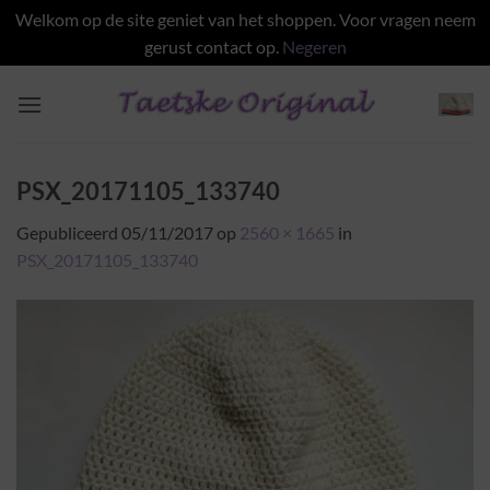
Welkom op de site geniet van het shoppen. Voor vragen neem
gerust contact op.
Negeren
Ga
naar
inhoud
PSX_20171105_133740
Gepubliceerd
05/11/2017
op
2560 × 1665
in
PSX_20171105_133740