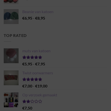
Beanie van katoen
Prijsklasse:
€
6,95
-
€
8,95
€6,95
tot
€8,95
TOP RATED
muts van katoen
Gewaardeerd
Prijsklasse:
€
5,95
-
€
7,95
5.00
uit 5
€5,95
Twist oorwarmers
tot
€7,95
Gewaardeerd
Prijsklasse:
€
7,00
-
€
19,00
5.00
uit 5
€7,00
Op verzoek gemaakt
tot
€19,00
Gewaardeerd
€
7,50