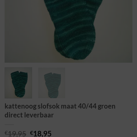
kattenoog slofsok maat 40/44 groen
direct leverbaar
Oorspronkelijke
Huidige
19,95
18,95
€
€