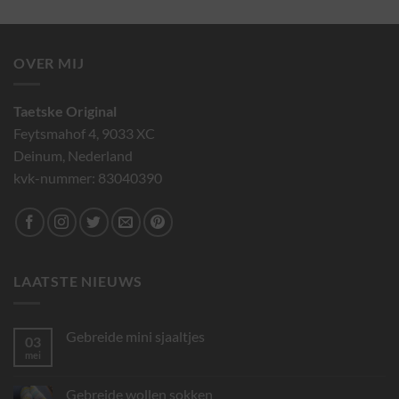
2.00
uit 5
OVER MIJ
Taetske Original
Feytsmahof 4, 9033 XC
Deinum, Nederland
kvk-nummer: 83040390
LAATSTE NIEUWS
Gebreide mini sjaaltjes
03
mei
Geen
reacties
op
Gebreide
Gebreide wollen sokken