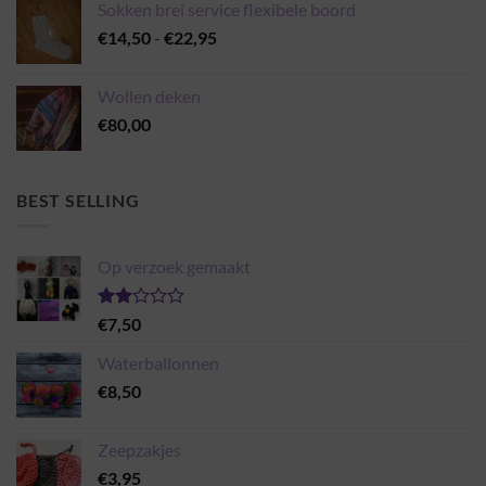
Sokken brei service flexibele boord
Prijsklasse:
€
14,50
-
€
22,95
€14,50
tot
Wollen deken
€22,95
€
80,00
BEST SELLING
Op verzoek gemaakt
Gewaardeerd
€
7,50
2.00
uit 5
Waterballonnen
€
8,50
Zeepzakjes
€
3,95