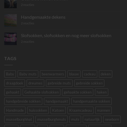
mini
sjaaltjes
op
2 reacties
Gebreide
wollen
sokken
Handgemaakte dekens
op
2 reacties
Handgemaakte
dekens
Slofsokken, slofsokken en nog meer slofsokken
op
2 reacties
Slofsokken,
slofsokken
en
nog
TAGS
meer
slofsokken
Baby
Baby muts
beenwarmers
blauw
cadeau
deken
draagdoek
dreumes
gebreide muts
gebreide sokken
gehaakt
Gehaakte slofsokken
gehaakte sokken
haken
handgebreide sokken
handgemaakt
handgemaakte sokken
Handmade
huissokken
Katoen
Kraamcadeau
mannen
musselburghhat
musselburghmuts
muts
natuurlijk
newborn