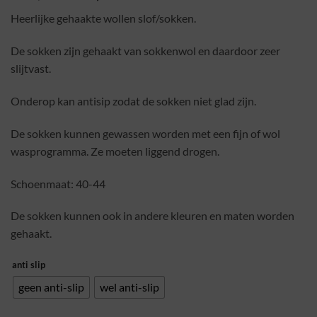
prijs
prijs
Heerlijke gehaakte wollen slof/sokken.
was:
is:
€19,95.
€18,95.
De sokken zijn gehaakt van sokkenwol en daardoor zeer
slijtvast.
Onderop kan antisip zodat de sokken niet glad zijn.
De sokken kunnen gewassen worden met een fijn of wol
wasprogramma. Ze moeten liggend drogen.
Schoenmaat: 40-44
De sokken kunnen ook in andere kleuren en maten worden
gehaakt.
anti slip
geen anti-slip
wel anti-slip