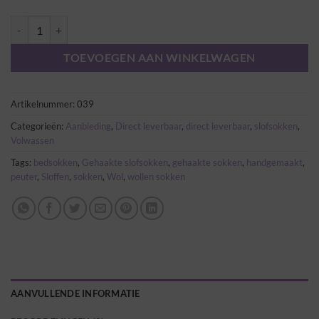
kattenoog slofsok maat 40/44 groen direct leverbaar aantal
TOEVOEGEN AAN WINKELWAGEN
Artikelnummer:
039
Categorieën:
Aanbieding
,
Direct leverbaar
,
direct leverbaar
,
slofsokken
,
Volwassen
Tags:
bedsokken
,
Gehaakte slofsokken
,
gehaakte sokken
,
handgemaakt
,
peuter
,
Sloffen
,
sokken
,
Wol
,
wollen sokken
AANVULLENDE INFORMATIE