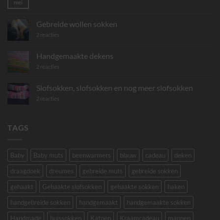
mei
Geen
reacties
op
Gebreide
Gebreide wollen sokken
mini
sjaaltjes
op
2 reacties
Gebreide
wollen
sokken
Handgemaakte dekens
op
2 reacties
Handgemaakte
dekens
Slofsokken, slofsokken en nog meer slofsokken
op
2 reacties
Slofsokken,
slofsokken
en
nog
TAGS
meer
slofsokken
Baby
Baby muts
beenwarmers
blauw
cadeau
deken
draagdoek
dreumes
gebreide muts
gebreide sokken
gehaakt
Gehaakte slofsokken
gehaakte sokken
haken
handgebreide sokken
handgemaakt
handgemaakte sokken
Handmade
huissokken
Katoen
Kraamcadeau
mannen