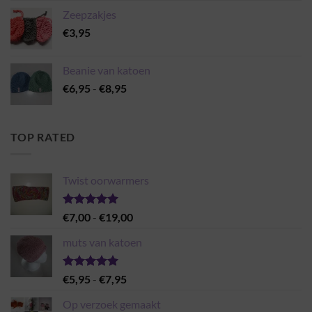
Zeepzakjes
€
3,95
Beanie van katoen
Prijsklasse:
€
6,95
-
€
8,95
€6,95
tot
€8,95
TOP RATED
Twist oorwarmers
Gewaardeerd
Prijsklasse:
€
7,00
-
€
19,00
5.00
uit 5
€7,00
muts van katoen
tot
€19,00
Gewaardeerd
Prijsklasse:
€
5,95
-
€
7,95
5.00
uit 5
€5,95
Op verzoek gemaakt
tot