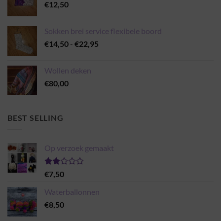
€
12,50
Sokken brei service flexibele boord
Prijsklasse:
€
14,50
-
€
22,95
€14,50
tot
Wollen deken
€22,95
€
80,00
BEST SELLING
Op verzoek gemaakt
Gewaardeerd
€
7,50
2.00
uit 5
Waterballonnen
€
8,50