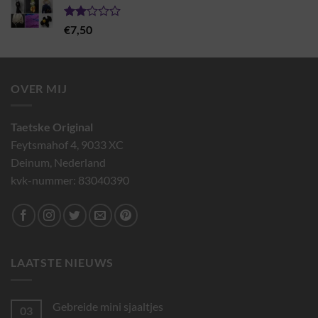
€7,95
Gewaardeerd
€
7,50
2.00
uit 5
OVER MIJ
Taetske Original
Feytsmahof 4, 9033 XC
Deinum, Nederland
kvk-nummer: 83040390
LAATSTE NIEUWS
Gebreide mini sjaaltjes
03