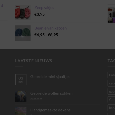
rd
Zeepzakjes
€
3,95
Beanie van katoen
Prijsklasse:
€
6,95
-
€
8,95
€6,95
tot
€8,95
LAATSTE NIEUWS
TA
Bab
Gebreide mini sjaaltjes
03
mei
Geen
cad
reacties
op
geb
Gebreide
Gebreide wollen sokken
mini
sjaaltjes
op
2 reacties
Geh
Gebreide
wollen
han
sokken
Handgemaakte dekens