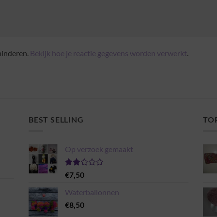
minderen.
Bekijk hoe je reactie gegevens worden verwerkt
.
BEST SELLING
TO
Op verzoek gemaakt
Gewaardeerd
€
7,50
2.00
uit 5
Waterballonnen
€
8,50