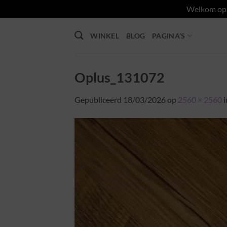
Welkom op d
Ga
WINKEL
BLOG
PAGINA’S
naar
inhoud
Oplus_131072
Gepubliceerd
18/03/2026
op
2560 × 2560
i