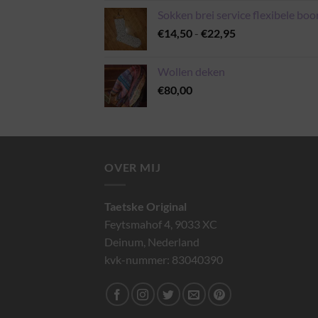
Sokken brei service flexibele boo
Prijsklasse:
€
14,50
-
€
22,95
€14,50
tot
Wollen deken
€22,95
€
80,00
OVER MIJ
Taetske Original
Feytsmahof 4, 9033 XC
Deinum, Nederland
kvk-nummer: 83040390