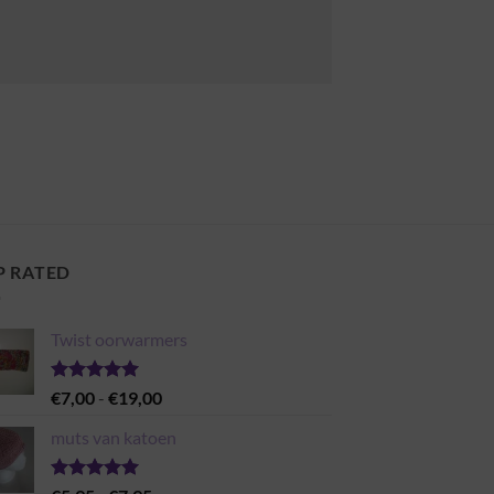
P RATED
Twist oorwarmers
Gewaardeerd
Prijsklasse:
€
7,00
-
€
19,00
5.00
uit 5
€7,00
muts van katoen
tot
€19,00
Gewaardeerd