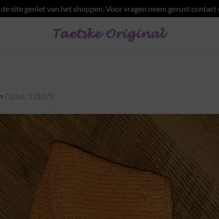
e site geniet van het shoppen. Voor vragen neem gerust contact
n
Oplus_131072