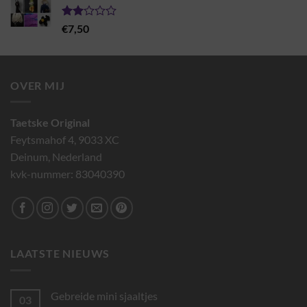
€7,95
Gewaardeerd
€
7,50
2.00
uit 5
OVER MIJ
Taetske Original
Feytsmahof 4, 9033 XC
Deinum, Nederland
kvk-nummer: 83040390
LAATSTE NIEUWS
Gebreide mini sjaaltjes
03