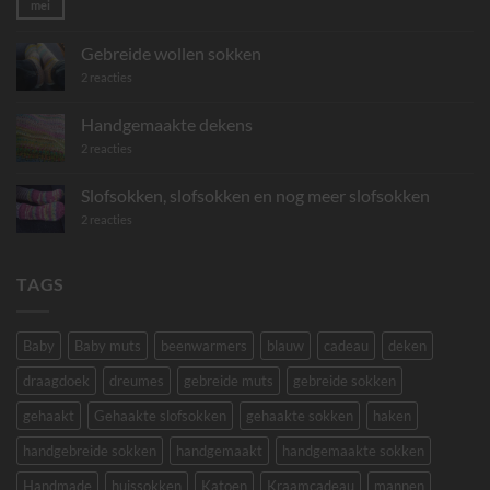
mei
Geen
reacties
op
Gebreide
Gebreide wollen sokken
mini
sjaaltjes
op
2 reacties
Gebreide
wollen
sokken
Handgemaakte dekens
op
2 reacties
Handgemaakte
dekens
Slofsokken, slofsokken en nog meer slofsokken
op
2 reacties
Slofsokken,
slofsokken
en
nog
TAGS
meer
slofsokken
Baby
Baby muts
beenwarmers
blauw
cadeau
deken
draagdoek
dreumes
gebreide muts
gebreide sokken
gehaakt
Gehaakte slofsokken
gehaakte sokken
haken
handgebreide sokken
handgemaakt
handgemaakte sokken
Handmade
huissokken
Katoen
Kraamcadeau
mannen