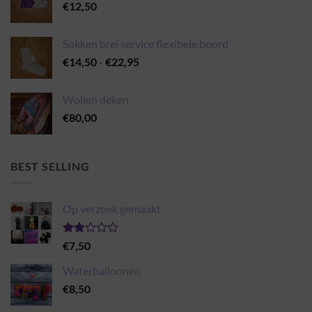
€
12,50
Sokken brei service flexibele boord
Prijsklasse:
€
14,50
-
€
22,95
€14,50
tot
Wollen deken
€22,95
€
80,00
BEST SELLING
Op verzoek gemaakt
Gewaardeerd
€
7,50
2.00
uit 5
Waterballonnen
€
8,50