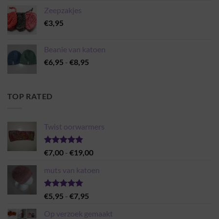
Zeepzakjes
€
3,95
Beanie van katoen
Prijsklasse:
€
6,95
-
€
8,95
€6,95
tot
€8,95
TOP RATED
Twist oorwarmers
Gewaardeerd
Prijsklasse:
€
7,00
-
€
19,00
5.00
uit 5
€7,00
muts van katoen
tot
€19,00
Gewaardeerd
Prijsklasse:
€
5,95
-
€
7,95
5.00
uit 5
€5,95
Op verzoek gemaakt
tot