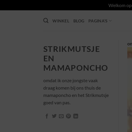
Welkom op d
Ga
WINKEL
BLOG
PAGINA’S
naar
inhoud
om
STRIKMUTSJE
EN
MAMAPONCHO
omdat ik onze jongste vaak
draag komen bij ons thuis de
mamaponcho en het Strikmutsje
goed van pas.