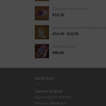
Gebreide oorwarmers
€
12,50
Sokken brei service flexibele boo
Prijsklasse:
€
14,50
-
€
22,95
€14,50
tot
Wollen deken
€22,95
€
80,00
OVER MIJ
Taetske Original
Feytsmahof 4, 9033 XC
Deinum, Nederland