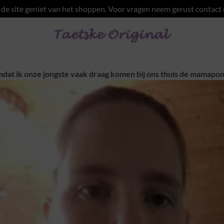
e site geniet van het shoppen. Voor vragen neem gerust contact
dat ik onze jongste vaak draag komen bij ons thuis de mamapon