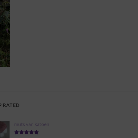
P RATED
muts van katoen